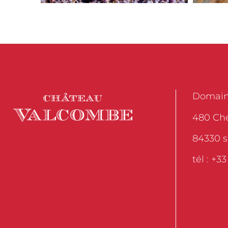
Domain
480 Ch
84330 s
tél : +3