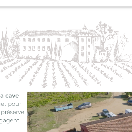
la cave
jet pour
s préserve
égagent.