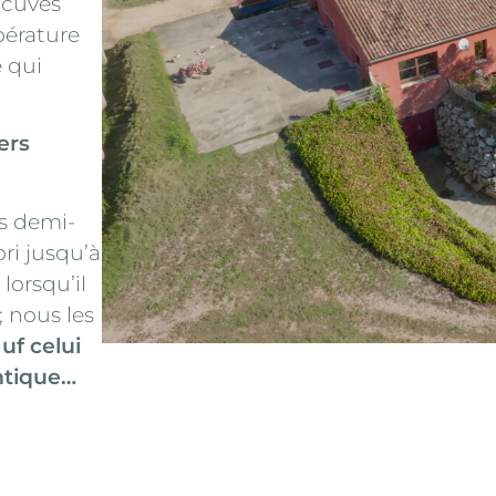
s cuves
pérature
e qui
ers
es demi-
ri jusqu’à
lorsqu’il
; nous les
uf celui
ntique…