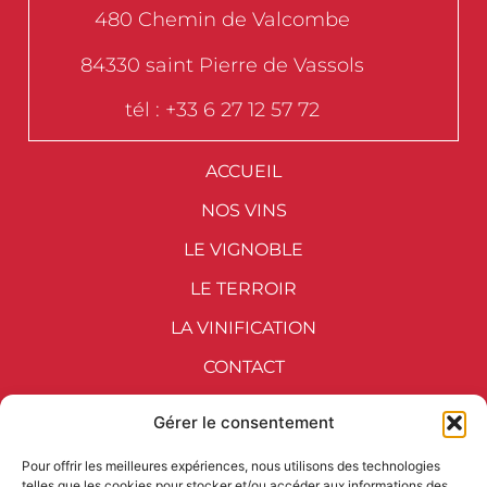
480 Chemin de Valcombe
84330 saint Pierre de Vassols
tél : +33 6 27 12 57 72
ACCUEIL
NOS VINS
LE VIGNOBLE
LE TERROIR
LA VINIFICATION
CONTACT
Gérer le consentement
Ouvert tous les jours sauf le
Pour offrir les meilleures expériences, nous utilisons des technologies
telles que les cookies pour stocker et/ou accéder aux informations des