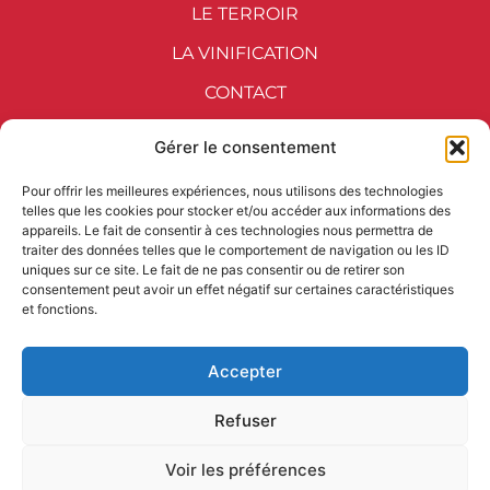
LE TERROIR
LA VINIFICATION
CONTACT
Gérer le consentement
Ouvert tous les jours sauf le
Pour offrir les meilleures expériences, nous utilisons des technologies
telles que les cookies pour stocker et/ou accéder aux informations des
dimanche de 10 h à 12 h 30 et de 14
appareils. Le fait de consentir à ces technologies nous permettra de
h à 18 h.
traiter des données telles que le comportement de navigation ou les ID
uniques sur ce site. Le fait de ne pas consentir ou de retirer son
consentement peut avoir un effet négatif sur certaines caractéristiques
et fonctions.
L’abus d’alcool est dangereux pour la santé,
à consommer avec modération.
Accepter
® Château Valcombe – Conditions
Refuser
générales de vente – Mentions légales
Voir les préférences